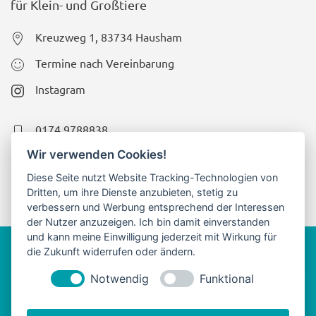
für Klein- und Großtiere
Kreuzweg 1, 83734 Hausham
Termine nach Vereinbarung
Instagram
0174 9788838
Wir verwenden Cookies!
08024 4739386
Diese Seite nutzt Website Tracking-Technologien von
info@therapie-woerschhauser.de
Dritten, um ihre Dienste anzubieten, stetig zu
verbessern und Werbung entsprechend der Interessen
der Nutzer anzuzeigen. Ich bin damit einverstanden
und kann meine Einwilligung jederzeit mit Wirkung für
Impressum
Datenschutz
die Zukunft widerrufen oder ändern.
Notwendig
Funktional
©
Physiotherapie Hausham Carolin Wörschhauser
&