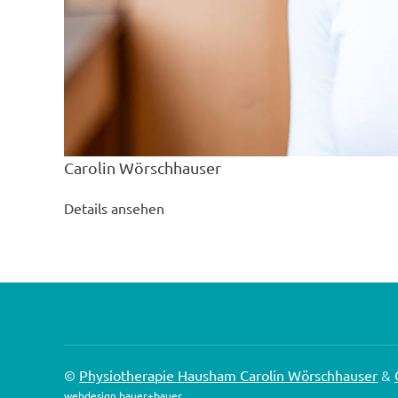
Carolin Wörschhauser
Details ansehen
©
Physiotherapie Hausham Carolin Wörschhauser
&
webdesign bauer+bauer